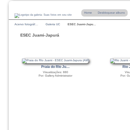
Home
Desbloquear albuns
Acervo fotográf…
Galeria UC
ESEC Juami-Japu…
ESEC Juami-Japurá
Praia do RIo Ju…
Rio 
Visualizações: 880
Vis
Por: Gallery Administrator
Por: Ga