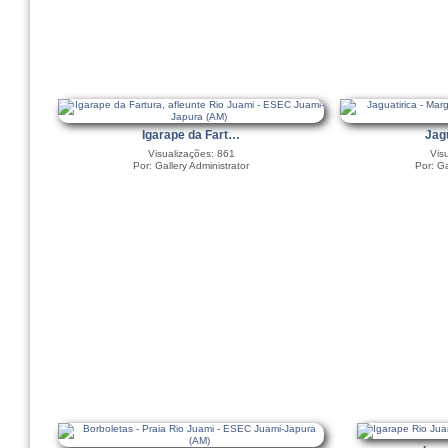
Igarape da Fart…
Jag
Visualizações: 861
Vis
Por: Gallery Administrator
Por: Ga