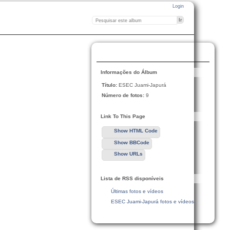
Login
Informações do Álbum
Título:
ESEC Juami-Japurá
Número de fotos:
9
Link To This Page
Show HTML Code
Show BBCode
Show URLs
Lista de RSS disponíveis
Últimas fotos e vídeos
ESEC Juami-Japurá fotos e vídeos