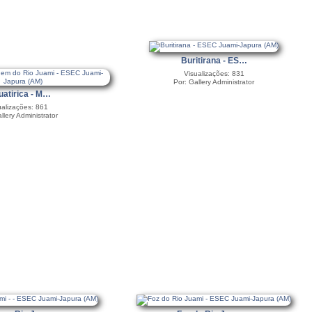
Buritirana - ES…
Visualizações: 831
Por: Gallery Administrator
uatirica - M…
ualizações: 861
llery Administrator