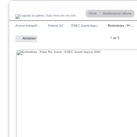
Home
Desbloquear albuns
Acervo fotográf…
Galeria UC
ESEC Juami-Japu…
Borboletas - Pr…
7 de 9
Anterior