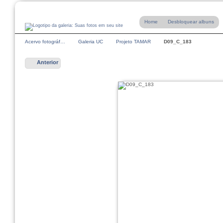
Home
Desbloquear albuns
Acervo fotográf…
Galeria UC
Projeto TAMAR
D09_C_183
Anterior