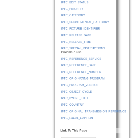
IPTC_EDIT_STATUS
IPTC_PRIORITY
IPTC_CATEGORY
IPTC_SUPPLEMENTAL_CATEGORY
IPTC_FIXTURE_IDENTIFIER
IPTC_RELEASE_DATE
IPTC_RELEASE_TIME
IPTC_SPECIAL_INSTRUCTIONS
Proibido o uso
IPTC_REFERENCE_SERVICE
IPTC_REFERENCE_DATE
IPTC_REFERENCE_NUMBER
IPTC_ORIGINATING_PROGRAM
IPTC_PROGRAM_VERSION
IPTC_OBJECT_CYCLE
IPTC_BYLINE_TITLE
IPTC_COUNTRY
IPTC_ORIGINAL_TRANSMISSION_REFERENCE
IPTC_LOCAL_CAPTION
Link To This Page