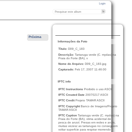
Login
Próxima
Informações da Foto
Título:
D09_C_183
Descrição:
Tartaruga verde (C. mydas) na
Praia do Forte (BA), v
Nome do Arquivo:
D09_C_183.jpg
Capturado:
Feb 17, 2007 11:46:00
IPTC info
IPTC Instructions
Proibido o uso ASCII
IPTC Created Date
20070217 ASCII
IPTC Credit
Projeto TAMAR ASCII
IPTC Copyright
Banco de Imagens/Projeto
TAMAR ASCII
IPTC Caption
Tartaruga verde (C. mydas) na
Praia do Forte (BA), vtima acidental de
pesca de anzol. Presas em redes e anzis,
muitas vezesz as tartarugas no conseguem
voltar superfcie para respirar morrendo