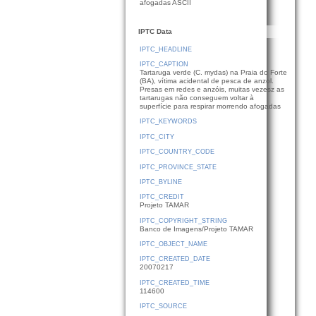
afogadas ASCII
IPTC Data
IPTC_HEADLINE
IPTC_CAPTION
Tartaruga verde (C. mydas) na Praia do Forte
(BA), vítima acidental de pesca de anzol.
Presas em redes e anzóis, muitas vezesz as
tartarugas não conseguem voltar à
superfície para respirar morrendo afogadas
IPTC_KEYWORDS
IPTC_CITY
IPTC_COUNTRY_CODE
IPTC_PROVINCE_STATE
IPTC_BYLINE
IPTC_CREDIT
Projeto TAMAR
IPTC_COPYRIGHT_STRING
Banco de Imagens/Projeto TAMAR
IPTC_OBJECT_NAME
IPTC_CREATED_DATE
20070217
IPTC_CREATED_TIME
114600
IPTC_SOURCE