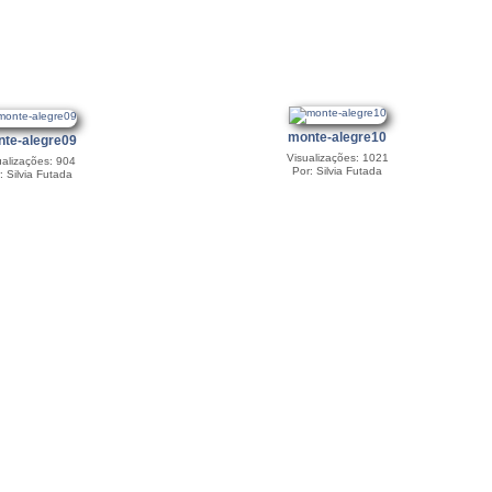
monte-alegre10
te-alegre09
Visualizações: 1021
ualizações: 904
Por: Silvia Futada
: Silvia Futada