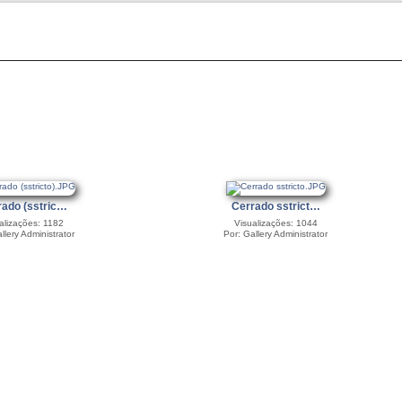
rado (sstric…
Cerrado sstrict…
alizações: 1182
Visualizações: 1044
llery Administrator
Por: Gallery Administrator