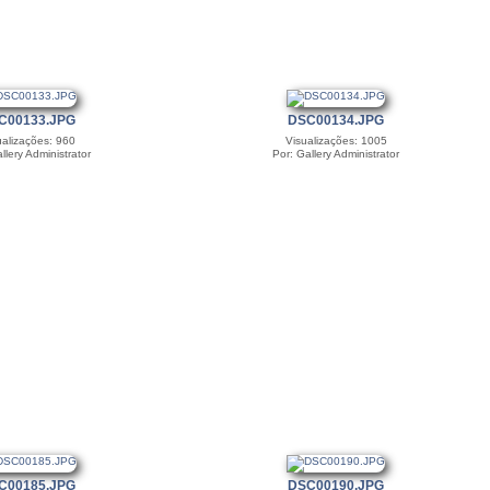
C00133.JPG
DSC00134.JPG
ualizações: 960
Visualizações: 1005
llery Administrator
Por: Gallery Administrator
C00185.JPG
DSC00190.JPG