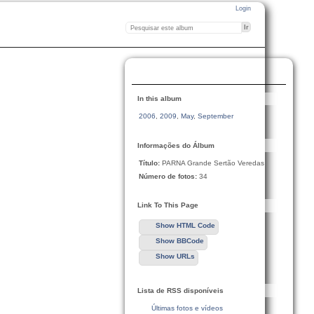
Login
In this album
2006
,
2009
,
May
,
September
Informações do Álbum
Título:
PARNA Grande Sertão Veredas
Número de fotos:
34
Link To This Page
Show HTML Code
Show BBCode
Show URLs
Lista de RSS disponíveis
Últimas fotos e vídeos