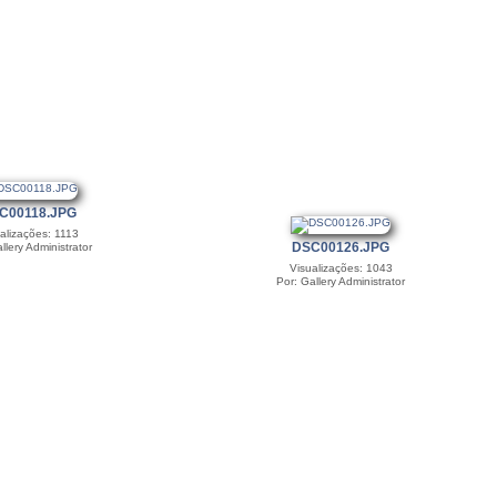
C00118.JPG
alizações: 1113
DSC00126.JPG
llery Administrator
Visualizações: 1043
Por: Gallery Administrator