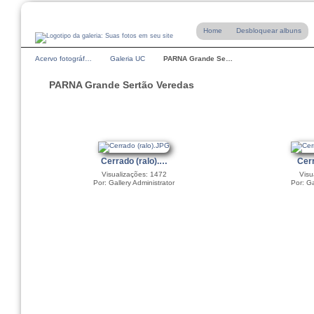
Home
Desbloquear albuns
Acervo fotográf…
Galeria UC
PARNA Grande Se…
PARNA Grande Sertão Veredas
Cerrado (ralo).…
Cer
Visualizações: 1472
Visu
Por: Gallery Administrator
Por: Ga