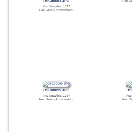
DSC00063.JPG
Por: Ga
Visualizações: 1097
Por: Gallery Administrator
DSC00099.JPG
DS
Visualizações: 1087
Visu
Por: Gallery Administrator
Por: Ga