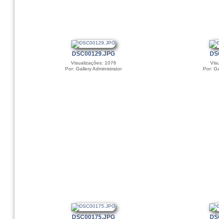
DSC00129.JPG
DS
Visualizações: 1076
Vis
Por: Gallery Administrator
Por: Ga
DSC00175.JPG
DS