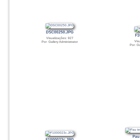
DSC00250.JPG
F1
Visualizações: 927
Vis
Por: Gallery Administrator
Por: Ga
Pau
F1000023c.JPG