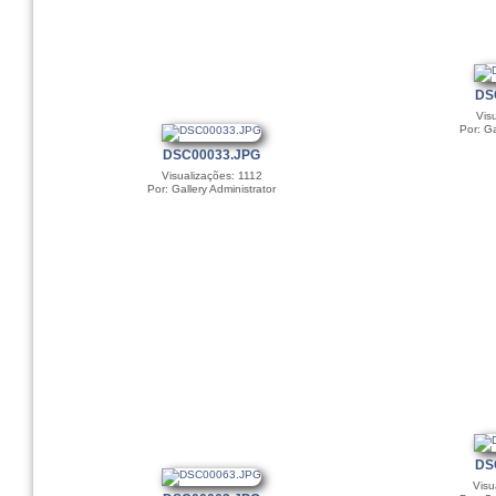
DS
Vis
Por: Ga
DSC00033.JPG
Visualizações: 1112
Por: Gallery Administrator
DS
Visu