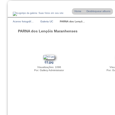
Home
Desbloquear albuns
Acervo fotográf…
Galeria UC
PARNA dos Lençó…
PARNA dos Lençóis Maranhenses
03.jpg
Visualizações: 1096
Visu
Por: Gallery Administrator
Por: Ga