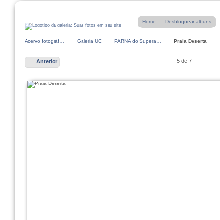
Home
Desbloquear albuns
Acervo fotográf…
Galeria UC
PARNA do Supera…
Praia Deserta
5 de 7
Anterior