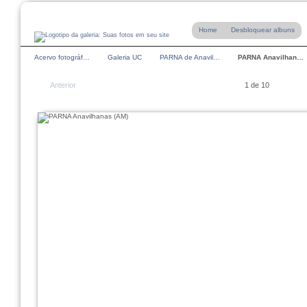
Home
Desbloquear albuns
Acervo fotográf…
Galeria UC
PARNA de Anavil…
PARNA Anavilhan…
Anterior
1 de 10