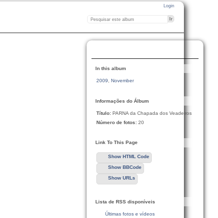
Login
In this album
2009
,
November
Informações do Álbum
Título:
PARNA da Chapada dos Veadeiros
Número de fotos:
20
Link To This Page
Show HTML Code
Show BBCode
Show URLs
Lista de RSS disponíveis
Últimas fotos e vídeos