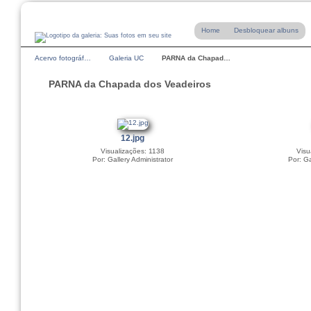
Home
Desbloquear albuns
Acervo fotográf…
Galeria UC
PARNA da Chapad…
PARNA da Chapada dos Veadeiros
12.jpg
Visualizações: 1138
Visu
Por: Gallery Administrator
Por: Ga