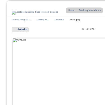
Home
Desbloquear albuns
Acervo fotográf…
Galeria UC
Diversos
ft005.jpg
141 de 224
Anterior