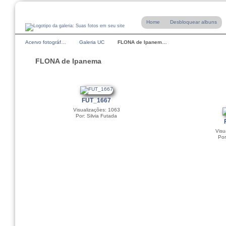
Home
Desbloquear albuns
Acervo fotográf…
Galeria UC
FLONA de Ipanem…
FLONA de Ipanema
FUT_1667
Visualizações: 1063
Por: Silvia Futada
Visu
Por