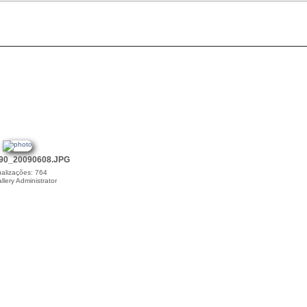
0_20090608.JPG
ualizações: 764
llery Administrator