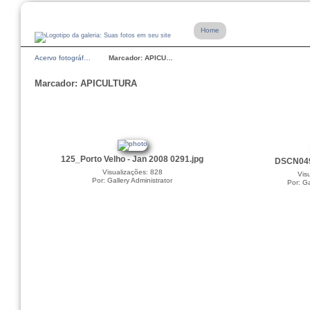
Home
Acervo fotográf…
Marcador: APICU…
Marcador: APICULTURA
125_Porto Velho - Jan 2008 0291.jpg
DSCN049
Visualizações: 828
Vis
Por: Gallery Administrator
Por: Ga