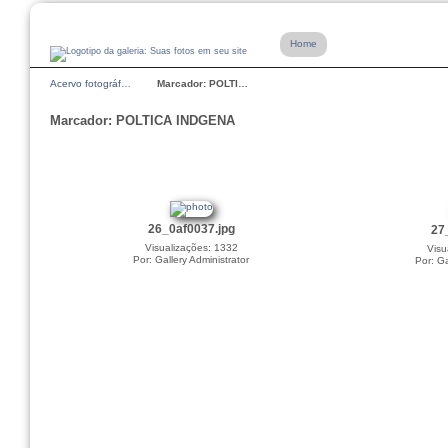
Home
Acervo fotográf…
Marcador: POLTI…
Marcador: POLTICA INDGENA
26_0af0037.jpg
27
Visualizações: 1332
Visu
Por: Gallery Administrator
Por: Ga