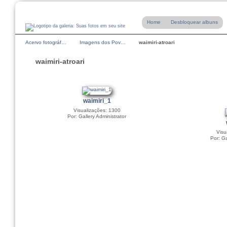
Home
Desbloquear albuns
Acervo fotográf…
Imagens dos Pov…
waimiri-atroari
waimiri-atroari
waimiri_1
Visualizações: 1300
Por: Gallery Administrator
Visu
Por: Ga