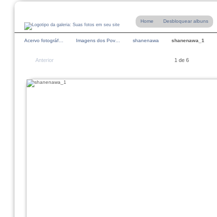
Home
Desbloquear albuns
Acervo fotográf…
Imagens dos Pov…
shanenawa
shanenawa_1
Anterior
1 de 6