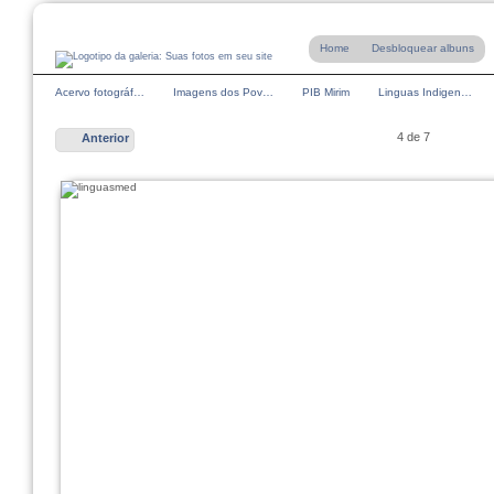
Home
Desbloquear albuns
Acervo fotográf…
Imagens dos Pov…
PIB Mirim
Linguas Indigen…
4 de 7
Anterior