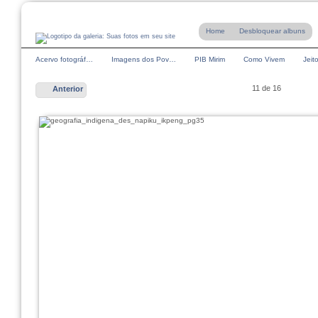
Home
Desbloquear albuns
Acervo fotográf…
Imagens dos Pov…
PIB Mirim
Como Vivem
Jei
11 de 16
Anterior