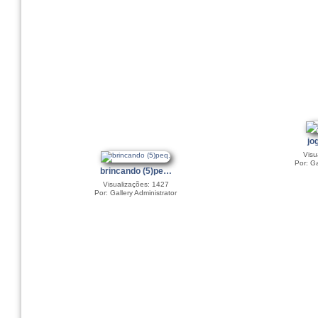
jo
Visu
Por: Ga
brincando (5)pe…
Visualizações: 1427
Por: Gallery Administrator