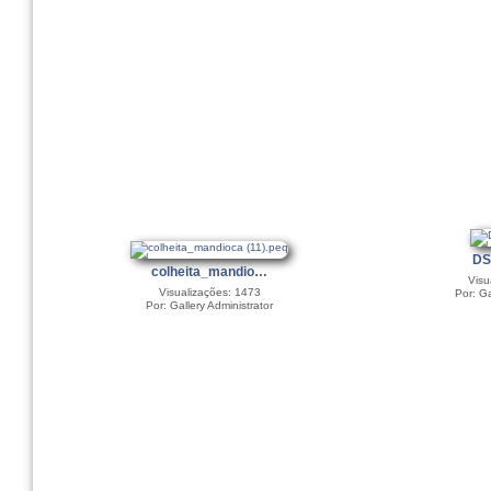
DS
colheita_mandio…
Visu
Visualizações: 1473
Por: Ga
Por: Gallery Administrator