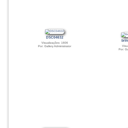
DSC04632
bri
Visualizações: 1606
Visu
Por: Gallery Administrator
Por: Ga