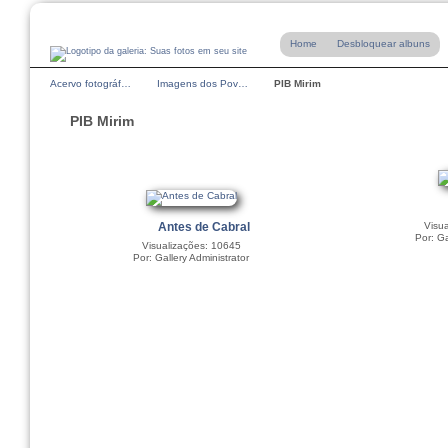
Home
Desbloquear albuns
Acervo fotográf…
Imagens dos Pov…
PIB Mirim
PIB Mirim
Antes de Cabral
Visu
Por: Ga
Visualizações: 10645
Por: Gallery Administrator