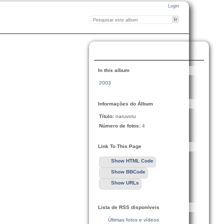
Login
In this album
2003
Informações do Álbum
Título:
naruvotu
Número de fotos:
4
Link To This Page
Show HTML Code
Show BBCode
Show URLs
Lista de RSS disponíveis
Últimas fotos e vídeos