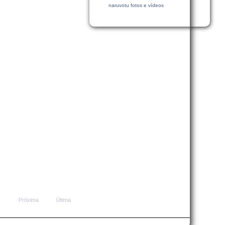
naruvotu fotos e vídeos
Próxima
Última