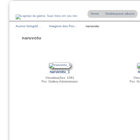
Home
Desbloquear albuns
Acervo fotográf…
Imagens dos Pov…
naruvotu
naruvotu
naruvotu_1
n
Visualizações: 1081
Visu
Por: Gallery Administrator
Por: Ga