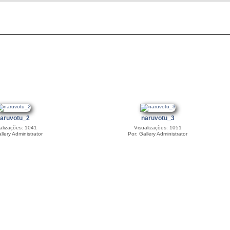
aruvotu_2
naruvotu_3
alizações: 1041
Visualizações: 1051
llery Administrator
Por: Gallery Administrator