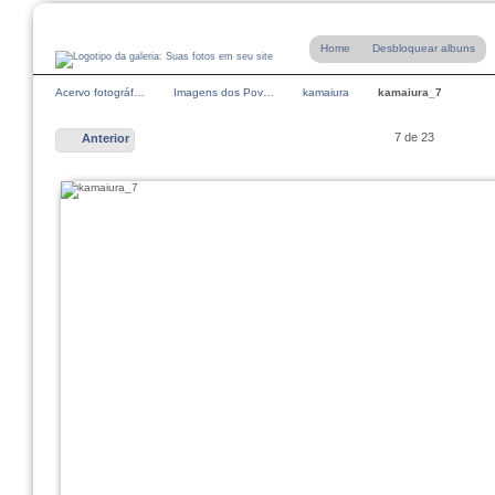
Home
Desbloquear albuns
Acervo fotográf…
Imagens dos Pov…
kamaiura
kamaiura_7
7 de 23
Anterior