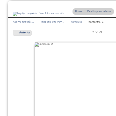
Home
Desbloquear albuns
Acervo fotográf…
Imagens dos Pov…
kamaiura
kamaiura_2
2 de 23
Anterior