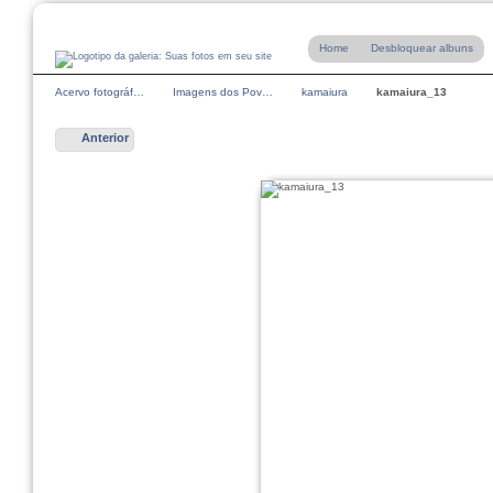
Home
Desbloquear albuns
Acervo fotográf…
Imagens dos Pov…
kamaiura
kamaiura_13
Anterior