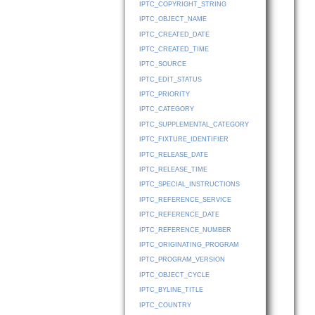
IPTC_COPYRIGHT_STRING
IPTC_OBJECT_NAME
IPTC_CREATED_DATE
IPTC_CREATED_TIME
IPTC_SOURCE
IPTC_EDIT_STATUS
IPTC_PRIORITY
IPTC_CATEGORY
IPTC_SUPPLEMENTAL_CATEGORY
IPTC_FIXTURE_IDENTIFIER
IPTC_RELEASE_DATE
IPTC_RELEASE_TIME
IPTC_SPECIAL_INSTRUCTIONS
IPTC_REFERENCE_SERVICE
IPTC_REFERENCE_DATE
IPTC_REFERENCE_NUMBER
IPTC_ORIGINATING_PROGRAM
IPTC_PROGRAM_VERSION
IPTC_OBJECT_CYCLE
IPTC_BYLINE_TITLE
IPTC_COUNTRY