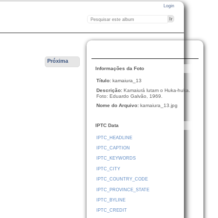
Login
Próxima
Informações da Foto
Título:
kamaiura_13
Descrição:
Kamaiurá lutam o Huka-huka.
Foto: Eduardo Galvão, 1969.
Nome do Arquivo:
kamaiura_13.jpg
IPTC Data
IPTC_HEADLINE
IPTC_CAPTION
IPTC_KEYWORDS
IPTC_CITY
IPTC_COUNTRY_CODE
IPTC_PROVINCE_STATE
IPTC_BYLINE
IPTC_CREDIT