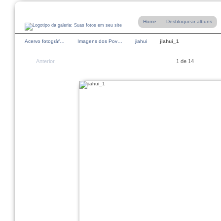
Home
Desbloquear albuns
Acervo fotográf…
Imagens dos Pov…
jiahui
jiahui_1
Anterior
1 de 14