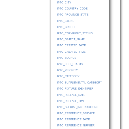
IPTC_CITY
IPTC_COUNTRY_CODE
IPTC_PROVINCE_STATE
IPTC_BYLINE
IPTC_CREDIT
IPTC_COPYRIGHT_STRING
IPTC_OBJECT_NAME
IPTC_CREATED_DATE
IPTC_CREATED_TIME
IPTC_SOURCE
IPTC_EDIT_STATUS
IPTC_PRIORITY
IPTC_CATEGORY
IPTC_SUPPLEMENTAL_CATEGORY
IPTC_FIXTURE_IDENTIFIER
IPTC_RELEASE_DATE
IPTC_RELEASE_TIME
IPTC_SPECIAL_INSTRUCTIONS
IPTC_REFERENCE_SERVICE
IPTC_REFERENCE_DATE
IPTC_REFERENCE_NUMBER