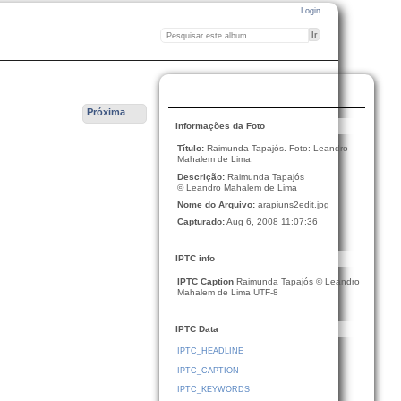
Login
Próxima
Informações da Foto
Título:
Raimunda Tapajós. Foto: Leandro
Mahalem de Lima.
Descrição:
Raimunda Tapajós
© Leandro Mahalem de Lima
Nome do Arquivo:
arapiuns2edit.jpg
Capturado:
Aug 6, 2008 11:07:36
IPTC info
IPTC Caption
Raimunda Tapajós © Leandro
Mahalem de Lima UTF-8
IPTC Data
IPTC_HEADLINE
IPTC_CAPTION
IPTC_KEYWORDS