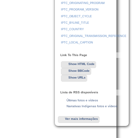
IPTC_ORIGINATING_PROGRAM
IPTC_PROGRAM_VERSION
IPTC_OBJECT_CYCLE
IPTC_BYLINE_TITLE
IPTC_COUNTRY
IPTC_ORIGINAL_TRANSMISSION_REFERENCE
IPTC_LOCAL_CAPTION
Link To This Page
Show HTML Code
Show BBCode
Show URLs
Lista de RSS disponíveis
Últimas fotos e vídeos
Narrativas Indígenas fotos e vídeos
Ver mais informações