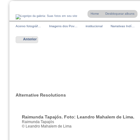
Home
Desbloquear albuns
Acervo fotográf…
Imagens dos Pov…
institucional
Narrativas Indí…
Anterior
Alternative Resolutions
Raimunda Tapajós. Foto: Leandro Mahalem de Lima.
Raimunda Tapajós
© Leandro Mahalem de Lima