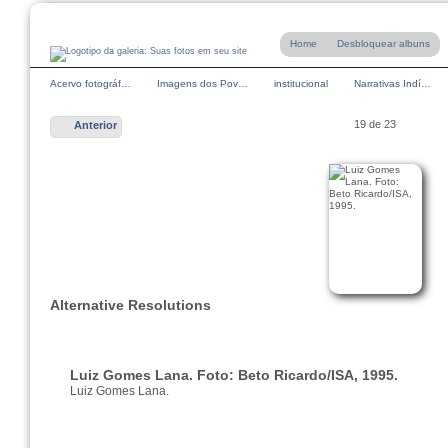
Home
Desbloquear albuns
Acervo fotográf…
Imagens dos Pov…
institucional
Narrativas Indí…
19 de 23
Anterior
Alternative Resolutions
Luiz Gomes Lana. Foto: Beto Ricardo/ISA, 1995.
Luiz Gomes Lana.