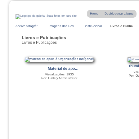
Home
Desbloquear albuns
Acervo fotográf…
Imagens dos Pov…
institucional
Livros e Public…
Livros e Publicações
Livros e Publicações
thum
Material de apo…
Vis
Visualizações: 1935
Por: Ga
Por: Gallery Administrator