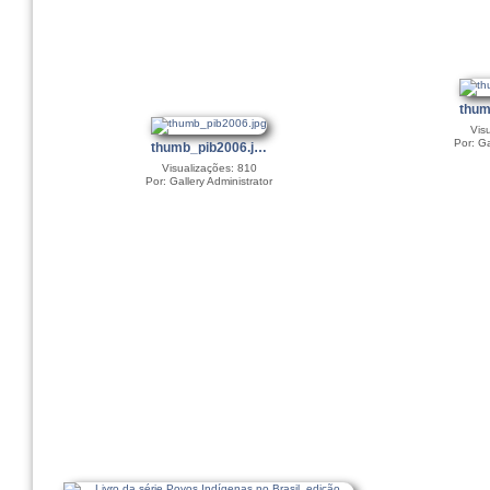
thum
Vis
Por: Ga
thumb_pib2006.j…
Visualizações: 810
Por: Gallery Administrator