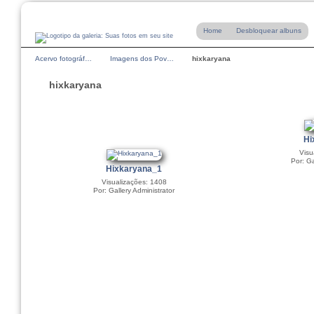
Home
Desbloquear albuns
Acervo fotográf…
Imagens dos Pov…
hixkaryana
hixkaryana
Hi
Visu
Por: Ga
Hixkaryana_1
Visualizações: 1408
Por: Gallery Administrator