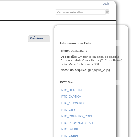
Login
Próxima
Informações da Foto
Título:
guajajara_2
Descrição:
Em frente da casa do capitão
Artur na aldeia Cana Brava (TI Cana Brava).
Foto: Peter Schröder, 2000
Nome do Arquivo:
guajajara_2.jpg
IPTC Data
IPTC_HEADLINE
IPTC_CAPTION
IPTC_KEYWORDS
IPTC_CITY
IPTC_COUNTRY_CODE
IPTC_PROVINCE_STATE
IPTC_BYLINE
IPTC_CREDIT