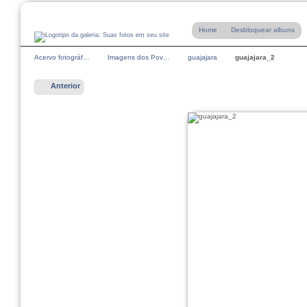
Home
Desbloquear albuns
Acervo fotográf…
Imagens dos Pov…
guajajara
guajajara_2
Anterior