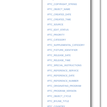
IPTC_COPYRIGHT_STRING
IPTC_OBJECT_NAME
IPTC_CREATED_DATE
IPTC_CREATED_TIME
IPTC_SOURCE
IPTC_EDIT_STATUS
IPTC_PRIORITY
IPTC_CATEGORY
IPTC_SUPPLEMENTAL_CATEGORY
IPTC_FIXTURE_IDENTIFIER
IPTC_RELEASE_DATE
IPTC_RELEASE_TIME
IPTC_SPECIAL_INSTRUCTIONS
IPTC_REFERENCE_SERVICE
IPTC_REFERENCE_DATE
IPTC_REFERENCE_NUMBER
IPTC_ORIGINATING_PROGRAM
IPTC_PROGRAM_VERSION
IPTC_OBJECT_CYCLE
IPTC_BYLINE_TITLE
IPTC_COUNTRY