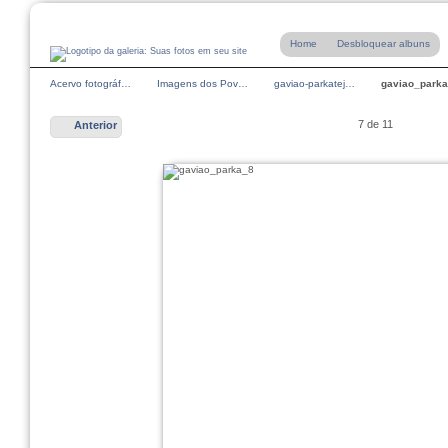
Home
Desbloquear albuns
Acervo fotográf…
Imagens dos Pov…
gaviao-parkatej…
gaviao_park
7 de 11
Anterior