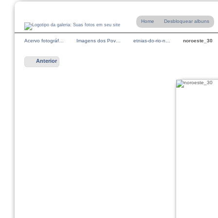
Home
Desbloquear albuns
Acervo fotográf…
Imagens dos Pov…
etnias-do-rio-n…
noroeste_30
Anterior