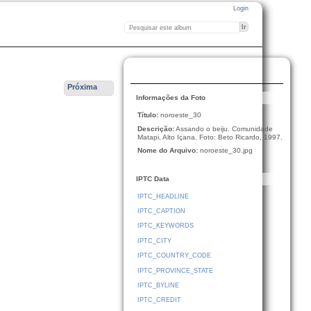
Login
Próxima
Informações da Foto
Título:
noroeste_30
Descrição:
Assando o beiju. Comunidade
Matapi, Alto Içana. Foto: Beto Ricardo, 1997.
Nome do Arquivo:
noroeste_30.jpg
IPTC Data
IPTC_HEADLINE
IPTC_CAPTION
IPTC_KEYWORDS
IPTC_CITY
IPTC_COUNTRY_CODE
IPTC_PROVINCE_STATE
IPTC_BYLINE
IPTC_CREDIT