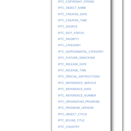
IPTC_COPYRIGHT_STRING
IPTC_OBJECT_NAME
IPTC_CREATED_DATE
IPTC_CREATED_TIME
IPTC_SOURCE
IPTC_EDIT_STATUS
IPTC_PRIORITY
IPTC_CATEGORY
IPTC_SUPPLEMENTAL_CATEGORY
IPTC_FIXTURE_IDENTIFIER
IPTC_RELEASE_DATE
IPTC_RELEASE_TIME
IPTC_SPECIAL_INSTRUCTIONS
IPTC_REFERENCE_SERVICE
IPTC_REFERENCE_DATE
IPTC_REFERENCE_NUMBER
IPTC_ORIGINATING_PROGRAM
IPTC_PROGRAM_VERSION
IPTC_OBJECT_CYCLE
IPTC_BYLINE_TITLE
IPTC_COUNTRY