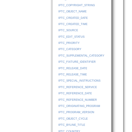
IPTC_COPYRIGHT_STRING
IPTC_OBJECT_NAME
IPTC_CREATED_DATE
IPTC_CREATED_TIME
IPTC_SOURCE
IPTC_EDIT_STATUS
IPTC_PRIORITY
IPTC_CATEGORY
IPTC_SUPPLEMENTAL_CATEGORY
IPTC_FIXTURE_IDENTIFIER
IPTC_RELEASE_DATE
IPTC_RELEASE_TIME
IPTC_SPECIAL_INSTRUCTIONS
IPTC_REFERENCE_SERVICE
IPTC_REFERENCE_DATE
IPTC_REFERENCE_NUMBER
IPTC_ORIGINATING_PROGRAM
IPTC_PROGRAM_VERSION
IPTC_OBJECT_CYCLE
IPTC_BYLINE_TITLE
IPTC_COUNTRY