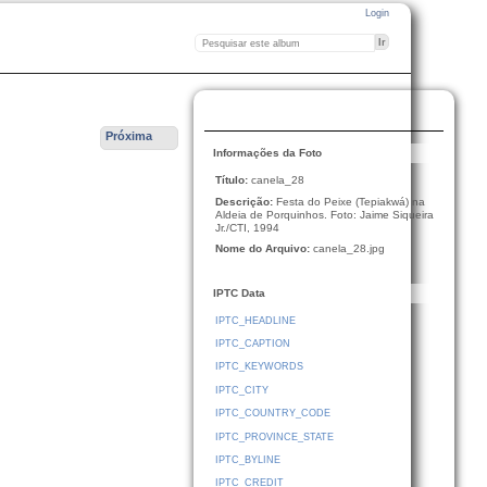
Login
Próxima
Informações da Foto
Título:
canela_28
Descrição:
Festa do Peixe (Tepiakwá) na
Aldeia de Porquinhos. Foto: Jaime Siqueira
Jr./CTI, 1994
Nome do Arquivo:
canela_28.jpg
IPTC Data
IPTC_HEADLINE
IPTC_CAPTION
IPTC_KEYWORDS
IPTC_CITY
IPTC_COUNTRY_CODE
IPTC_PROVINCE_STATE
IPTC_BYLINE
IPTC_CREDIT