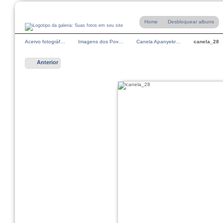
Home
Desbloquear albuns
Acervo fotográf…
Imagens dos Pov…
Canela Apanyekr…
canela_28
Anterior