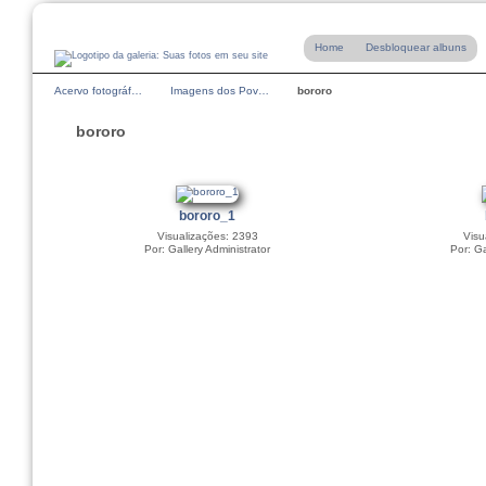
Home
Desbloquear albuns
Acervo fotográf…
Imagens dos Pov…
bororo
bororo
bororo_1
Visualizações: 2393
Visu
Por: Gallery Administrator
Por: Ga