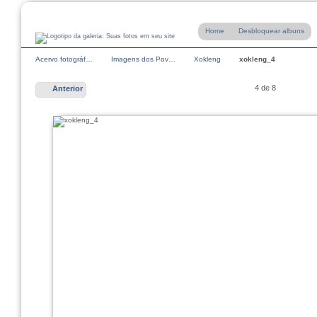
Home
Desbloquear albuns
Acervo fotográf…
Imagens dos Pov…
Xokleng
xokleng_4
4 de 8
Anterior