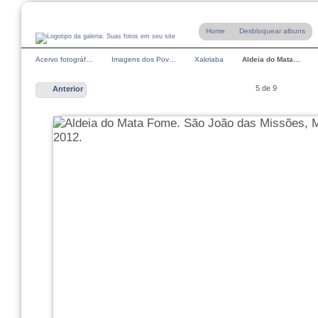
Home
Desbloquear albuns
Acervo fotográf…
Imagens dos Pov…
Xakriaba
Aldeia do Mata…
5 de 9
Anterior