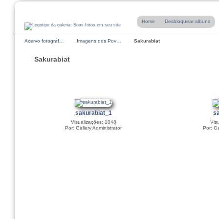
Home
Desbloquear albuns
Acervo fotográf…
Imagens dos Pov…
Sakurabiat
Sakurabiat
sakurabiat_1
sa
Visualizações: 1048
Vis
Por: Gallery Administrator
Por: Ga