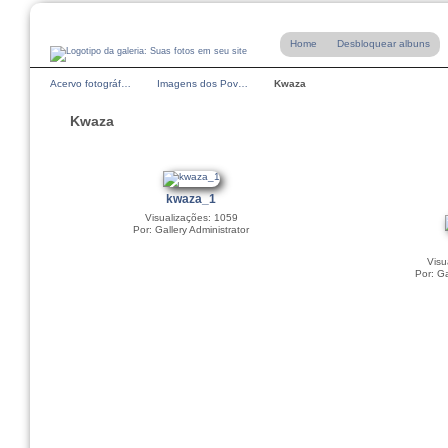
Home
Desbloquear albuns
Acervo fotográf…
Imagens dos Pov…
Kwaza
Kwaza
kwaza_1
Visualizações: 1059
Por: Gallery Administrator
Visu
Por: Ga