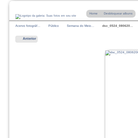
Home
Desbloquear albuns
Acervo fotográf…
Público
Semana do Meio…
dsc_0524_080620…
Anterior