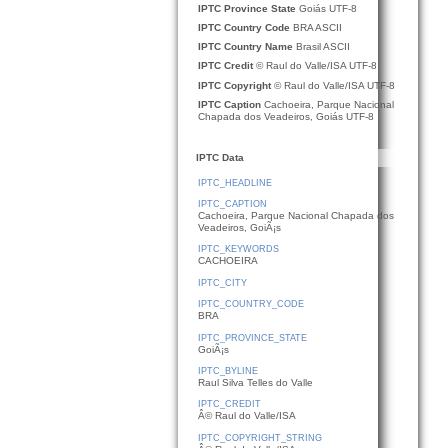
IPTC Province State
Goiás UTF-8
IPTC Country Code
BRA ASCII
IPTC Country Name
Brasil ASCII
IPTC Credit
© Raul do Valle/ISA UTF-8
IPTC Copyright
© Raul do Valle/ISA UTF-8
IPTC Caption
Cachoeira, Parque Nacional
Chapada dos Veadeiros, Goiás UTF-8
IPTC Data
IPTC_HEADLINE
IPTC_CAPTION
Cachoeira, Parque Nacional Chapada dos
Veadeiros, GoiÃ¡s
IPTC_KEYWORDS
CACHOEIRA
IPTC_CITY
IPTC_COUNTRY_CODE
BRA
IPTC_PROVINCE_STATE
GoiÃ¡s
IPTC_BYLINE
Raul Silva Telles do Valle
IPTC_CREDIT
Â© Raul do Valle/ISA
IPTC_COPYRIGHT_STRING