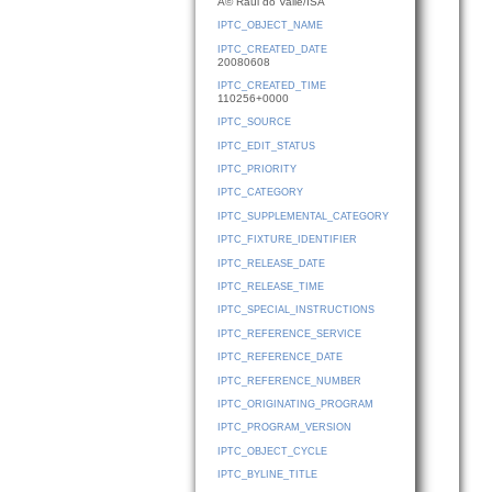
Â© Raul do Valle/ISA
IPTC_OBJECT_NAME
IPTC_CREATED_DATE
20080608
IPTC_CREATED_TIME
110256+0000
IPTC_SOURCE
IPTC_EDIT_STATUS
IPTC_PRIORITY
IPTC_CATEGORY
IPTC_SUPPLEMENTAL_CATEGORY
IPTC_FIXTURE_IDENTIFIER
IPTC_RELEASE_DATE
IPTC_RELEASE_TIME
IPTC_SPECIAL_INSTRUCTIONS
IPTC_REFERENCE_SERVICE
IPTC_REFERENCE_DATE
IPTC_REFERENCE_NUMBER
IPTC_ORIGINATING_PROGRAM
IPTC_PROGRAM_VERSION
IPTC_OBJECT_CYCLE
IPTC_BYLINE_TITLE