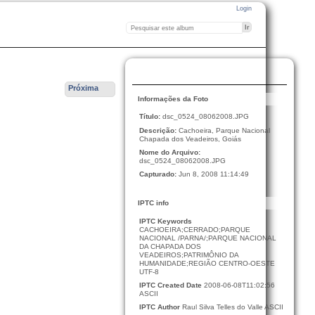
Login
Próxima
Informações da Foto
Título:
dsc_0524_08062008.JPG
Descrição:
Cachoeira, Parque Nacional
Chapada dos Veadeiros, Goiás
Nome do Arquivo:
dsc_0524_08062008.JPG
Capturado:
Jun 8, 2008 11:14:49
IPTC info
IPTC Keywords
CACHOEIRA;CERRADO;PARQUE
NACIONAL /PARNA/;PARQUE NACIONAL
DA CHAPADA DOS
VEADEIROS;PATRIMÔNIO DA
HUMANIDADE;REGIÃO CENTRO-OESTE
UTF-8
IPTC Created Date
2008-06-08T11:02:56
ASCII
IPTC Author
Raul Silva Telles do Valle ASCII