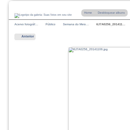
Home
Desbloquear albuns
Acervo fotográf…
Público
Semana do Meio…
6J7A0256_201411…
Anterior