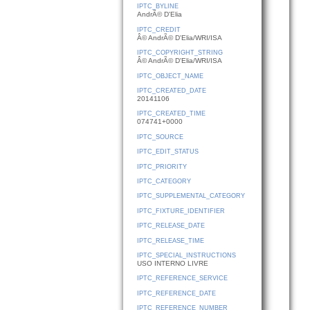
IPTC_BYLINE
AndrÃ© D'Elia
IPTC_CREDIT
Â© AndrÃ© D'Elia/WRI/ISA
IPTC_COPYRIGHT_STRING
Â© AndrÃ© D'Elia/WRI/ISA
IPTC_OBJECT_NAME
IPTC_CREATED_DATE
20141106
IPTC_CREATED_TIME
074741+0000
IPTC_SOURCE
IPTC_EDIT_STATUS
IPTC_PRIORITY
IPTC_CATEGORY
IPTC_SUPPLEMENTAL_CATEGORY
IPTC_FIXTURE_IDENTIFIER
IPTC_RELEASE_DATE
IPTC_RELEASE_TIME
IPTC_SPECIAL_INSTRUCTIONS
USO INTERNO LIVRE
IPTC_REFERENCE_SERVICE
IPTC_REFERENCE_DATE
IPTC_REFERENCE_NUMBER