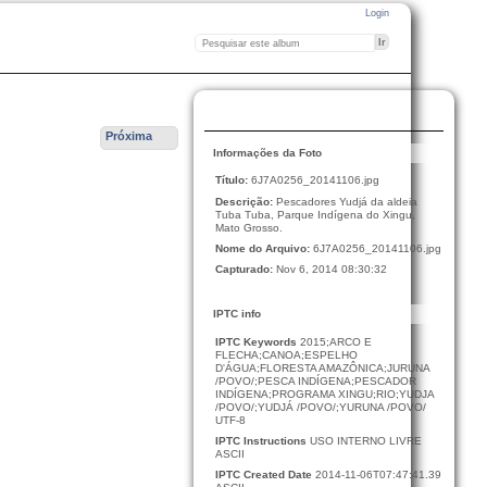
Login
Próxima
Informações da Foto
Título:
6J7A0256_20141106.jpg
Descrição:
Pescadores Yudjá da aldeia
Tuba Tuba, Parque Indígena do Xingu,
Mato Grosso.
Nome do Arquivo:
6J7A0256_20141106.jpg
Capturado:
Nov 6, 2014 08:30:32
IPTC info
IPTC Keywords
2015;ARCO E
FLECHA;CANOA;ESPELHO
D'ÁGUA;FLORESTA AMAZÔNICA;JURUNA
/POVO/;PESCA INDÍGENA;PESCADOR
INDÍGENA;PROGRAMA XINGU;RIO;YUDJA
/POVO/;YUDJÁ /POVO/;YURUNA /POVO/
UTF-8
IPTC Instructions
USO INTERNO LIVRE
ASCII
IPTC Created Date
2014-11-06T07:47:41.39