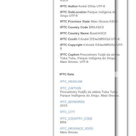
ASCII
IPTC Author
André D'Elia UTF-8
IPTC SubLocation
Parque Indígena do
Xingu UTF-8
IPTC Province State
Mato Grosso ASCII
IPTC Country Code
BRA ASCII
IPTC Country Name
Brasil ASCII
IPTC Credit
© André D'Elia/WRI/ISA UTF-8
IPTC Copyright
© André D'Elia/WRI/ISA UTF-
8
IPTC Caption
Pescadores Yudjá da aldeia
Tuba Tuba, Parque Indígena do Xingu,
Mato Grosso. UTF-8
IPTC Data
IPTC_HEADLINE
IPTC_CAPTION
Pescadores YudjÃ¡ da aldeia Tuba Tuba,
Parque IndÃ­gena do Xingu, Mato Grosso.
IPTC_KEYWORDS
2015
IPTC_CITY
IPTC_COUNTRY_CODE
BRA
IPTC_PROVINCE_STATE
Mato Grosso