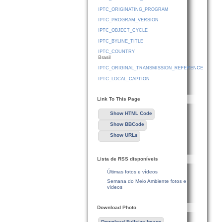
IPTC_ORIGINATING_PROGRAM
IPTC_PROGRAM_VERSION
IPTC_OBJECT_CYCLE
IPTC_BYLINE_TITLE
IPTC_COUNTRY
Brasil
IPTC_ORIGINAL_TRANSMISSION_REFERENCE
IPTC_LOCAL_CAPTION
Link To This Page
Show HTML Code
Show BBCode
Show URLs
Lista de RSS disponíveis
Últimas fotos e vídeos
Semana do Meio Ambiente fotos e
vídeos
Download Photo
Download Fullsize Image