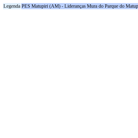
Legenda
PES Matupiri (AM) - Lideranças Mura do Parque do Matupi