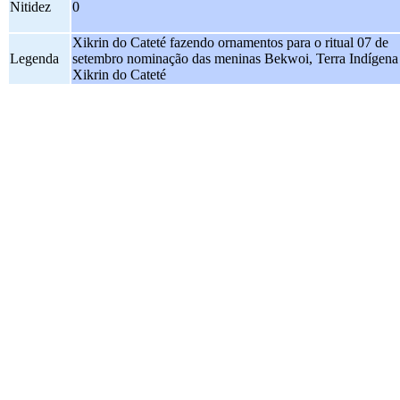
Nitidez
0
Xikrin do Cateté fazendo ornamentos para o ritual 07 de
Legenda
setembro nominação das meninas Bekwoi, Terra Indígena
Xikrin do Cateté