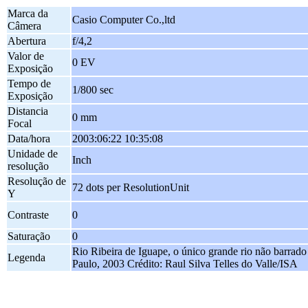
Marca da
Casio Computer Co.,ltd
Câmera
Abertura
f/4,2
Valor de
0 EV
Exposição
Tempo de
1/800 sec
Exposição
Distancia
0 mm
Focal
Data/hora
2003:06:22 10:35:08
Unidade de
Inch
resolução
Resolução de
72 dots per ResolutionUnit
Y
Contraste
0
Saturação
0
Rio Ribeira de Iguape, o único grande rio não barrado
Legenda
Paulo, 2003 Crédito: Raul Silva Telles do Valle/ISA