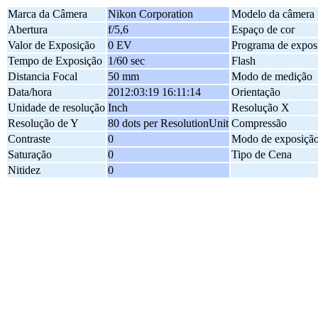
Marca da Câmera
Nikon Corporation
Modelo da câmera
Abertura
f/5,6
Espaço de cor
Valor de Exposição
0 EV
Programa de expos
Tempo de Exposição
1/60 sec
Flash
Distancia Focal
50 mm
Modo de medição
Data/hora
2012:03:19 16:11:14
Orientação
Unidade de resolução
Inch
Resolução X
Resolução de Y
80 dots per ResolutionUnit
Compressão
Contraste
0
Modo de exposiçã
Saturação
0
Tipo de Cena
Nitidez
0