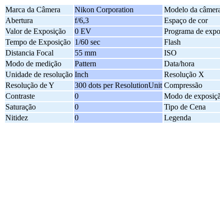
Marca da Câmera
Nikon Corporation
Modelo da câmer
Abertura
f/6,3
Espaço de cor
Valor de Exposição
0 EV
Programa de expo
Tempo de Exposição
1/60 sec
Flash
Distancia Focal
55 mm
ISO
Modo de medição
Pattern
Data/hora
Unidade de resolução
Inch
Resolução X
Resolução de Y
300 dots per ResolutionUnit
Compressão
Contraste
0
Modo de exposiç
Saturação
0
Tipo de Cena
Nitidez
0
Legenda