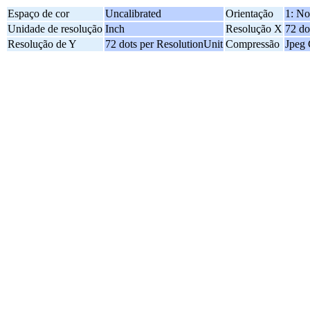
Espaço de cor
Uncalibrated
Orientação
1: No
Unidade de resolução
Inch
Resolução X
72 do
Resolução de Y
72 dots per ResolutionUnit
Compressão
Jpeg