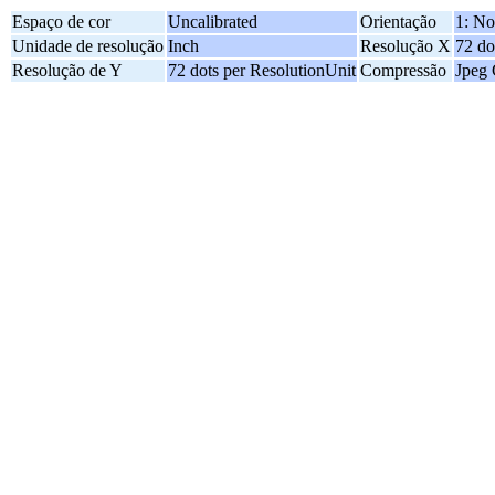
Espaço de cor
Uncalibrated
Orientação
1: No
Unidade de resolução
Inch
Resolução X
72 do
Resolução de Y
72 dots per ResolutionUnit
Compressão
Jpeg