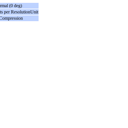
rmal (0 deg)
ts per ResolutionUnit
 Compression