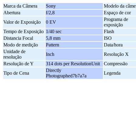
Marca da Câmera
Sony
Modelo da câme
Abertura
f/2,8
Espaço de cor
Programa de
Valor de Exposição
0 EV
exposição
Tempo de Exposição
1/40 sec
Flash
Distancia Focal
5,8 mm
ISO
Modo de medição
Pattern
Data/hora
Unidade de
Inch
Resolução X
resolução
Resolução de Y
314 dots per ResolutionUnit
Compressão
Directly
Tipo de Cena
Legenda
Photographed7b7a7a