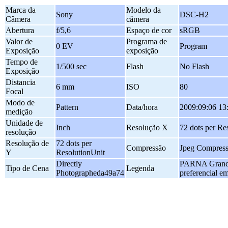
Marca da
Modelo da
Sony
DSC-H2
Câmera
câmera
Abertura
f/5,6
Espaço de cor
sRGB
Valor de
Programa de
0 EV
Program
Exposição
exposição
Tempo de
1/500 sec
Flash
No Flash
Exposição
Distancia
6 mm
ISO
80
Focal
Modo de
Pattern
Data/hora
2009:09:06 13
medição
Unidade de
Inch
Resolução X
72 dots per Re
resolução
Resolução de
72 dots per
Compressão
Jpeg Compress
Y
ResolutionUnit
Directly
PARNA Grande S
Tipo de Cena
Legenda
Photographeda49a74
preferencial em