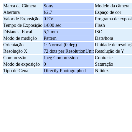
Marca da Câmera
Sony
Modelo da câmera
Abertura
f/2,7
Espaço de cor
Valor de Exposição
0 EV
Programa de exposi
Tempo de Exposição
1/800 sec
Flash
Distancia Focal
5,2 mm
ISO
Modo de medição
Pattern
Data/hora
Orientação
1: Normal (0 deg)
Unidade de resoluç
Resolução X
72 dots per ResolutionUnit
Resolução de Y
Compressão
Jpeg Compression
Contraste
Modo de exposição
0
Saturação
Tipo de Cena
Directly Photographed
Nitidez