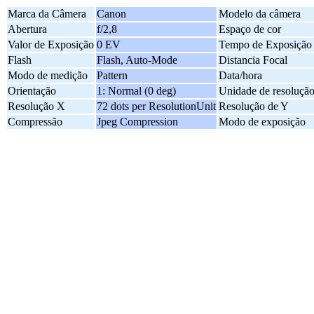
Marca da Câmera
Canon
Modelo da câmera
Abertura
f/2,8
Espaço de cor
Valor de Exposição
0 EV
Tempo de Exposição
Flash
Flash, Auto-Mode
Distancia Focal
Modo de medição
Pattern
Data/hora
Orientação
1: Normal (0 deg)
Unidade de resoluçã
Resolução X
72 dots per ResolutionUnit
Resolução de Y
Compressão
Jpeg Compression
Modo de exposição